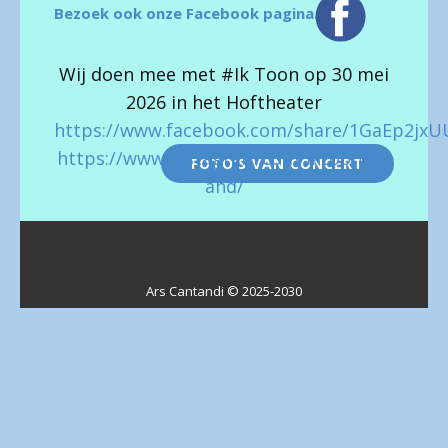
Bezoek ook onze Facebook pagina.
Wij doen mee met #Ik Toon op 30 mei
2026 in het Hoftheater
https://www.facebook.com/share/1GaEp2jxU
https://www.instagram.com/iktoonsall
FOTO’S VAN CONCERT
and/
Ars Cantandi © 2025-2030